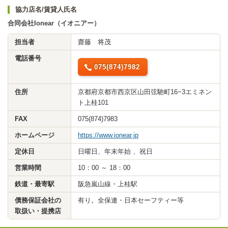
協力店名/賃貸人氏名
合同会社Ionear（イオニアー）
担当者
齋藤 将茂
電話番号
075(874)7982
住所
京都府京都市西京区山田弦馳町16−3エミネン
ト上桂101
FAX
075(874)7983
ホームページ
https://www.ionear.jp
定休日
日曜日、年末年始 、祝日
営業時間
10：00 ～ 18：00
鉄道・最寄駅
阪急嵐山線・上桂駅
債務保証会社の
有り。全保連・日本セーフティー等
取扱い・提携店