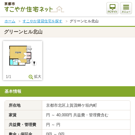
本
文
ま
ホーム
すこやか賃貸住宅を探す
グリーンヒル北山
で
ス
グリーンヒル北山
キ
ッ
プ
1/1
拡大
基本情報
所在地
京都市北区上賀茂蝉ケ垣内町
家賃
円 ～ 40,000円 共益費・管理費含む
共益費・管理費
円 ～ 円
敷金・保証金
0円 ～ 0円