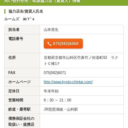
問い合わせ先：取扱協力店（賃貸人）情報
協力店名/賃貸人氏名
ルームズ ㈱Ｙ‘ｓ
担当者
山本英生
電話番号
075(582)6060
住所
京都府京都市山科区竹鼻竹ノ街道町92 ラク
トＣ棟1Ｆ
FAX
075(582)6071
ホームページ
http://www.kyoto-chintai.com/
定休日
年末年始
営業時間
8：30 ～ 21：00
鉄道・最寄駅
JR琵琶湖線・山科駅
債務保証会社の
取扱い・提携店