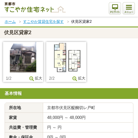
本
文
ま
ホーム
すこやか賃貸住宅を探す
伏見区貸家2
で
ス
伏見区貸家2
キ
ッ
プ
1/2
拡大
2/2
拡大
基本情報
所在地
京都市伏見区醍醐切レ戸町
家賃
48,000円 ～ 48,000円
共益費・管理費
円 ～ 円
敷金・保証金
0円 ～ 0円