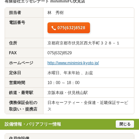
有限会社エッセレナート miniminiFC伏見店
担当者
林 秀樹
電話番号
075(632)8528
住所
京都府京都市伏見区西大手町３２８－１
FAX
075(632)8529
ホームページ
http://www.minimini-kyoto.jp/
定休日
水曜日、年末年始 、お盆
営業時間
10：00 ～ 18：00
鉄道・最寄駅
京阪本線・伏見桃山駅
債務保証会社の
日本セーフティー・全保連・近畿保証サービ
取扱い・提携店
ス
設備情報・バリアフリー情報
閉じる
住戸内設備