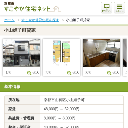
本
文
ま
ホーム
すこやか賃貸住宅を探す
小山姫子町貸家
で
ス
小山姫子町貸家
キ
ッ
プ
1/6
拡大
2/6
拡大
3/6
拡大
4
基本情報
所在地
京都市山科区小山姫子町
家賃
48,000円 ～ 52,000円
共益費・管理費
8,000円 ～ 8,000円
敷金・保証金
48,000円 ～ 52,000円