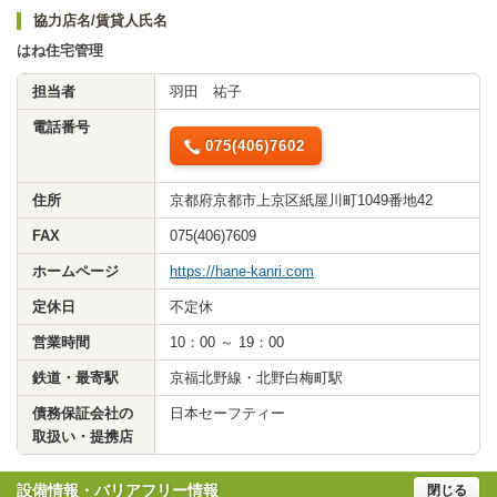
協力店名/賃貸人氏名
はね住宅管理
担当者
羽田 祐子
電話番号
075(406)7602
住所
京都府京都市上京区紙屋川町1049番地42
FAX
075(406)7609
ホームページ
https://hane-kanri.com
定休日
不定休
営業時間
10：00 ～ 19：00
鉄道・最寄駅
京福北野線・北野白梅町駅
債務保証会社の
日本セーフティー
取扱い・提携店
設備情報・バリアフリー情報
閉じる