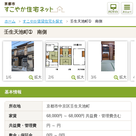
本
文
ま
ホーム
すこやか賃貸住宅を探す
壬生天池町➀ 南側
で
ス
壬生天池町➀ 南側
キ
ッ
プ
1/6
拡大
2/6
拡大
3/6
拡大
4
基本情報
所在地
京都市中京区壬生天池町
家賃
68,000円 ～ 68,000円 共益費・管理費含む
共益費・管理費
円 ～ 円
敷金・保証金
0円 ～ 0円