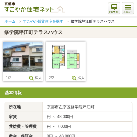
本
文
ま
ホーム
すこやか賃貸住宅を探す
修学院坪江町テラスハウス
で
ス
修学院坪江町テラスハウス
キ
ッ
プ
1/2
拡大
2/2
拡大
基本情報
所在地
京都市左京区修学院坪江町
家賃
円 ～ 48,000円
共益費・管理費
円 ～ 7,000円
敷金・保証金
0円 ～ 48,000円