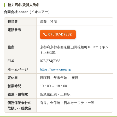
協力店名/賃貸人氏名
合同会社Ionear（イオニアー）
担当者
齋藤 将茂
電話番号
075(874)7982
住所
京都府京都市西京区山田弦馳町16−3エミネン
ト上桂101
FAX
075(874)7983
ホームページ
https://www.ionear.jp
定休日
日曜日、年末年始 、祝日
営業時間
10：00 ～ 18：00
鉄道・最寄駅
阪急嵐山線・上桂駅
債務保証会社の
有り。全保連・日本セーフティー等
取扱い・提携店