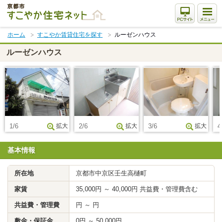
本
文
ま
ホーム
すこやか賃貸住宅を探す
ルーゼンハウス
で
ス
ルーゼンハウス
キ
ッ
プ
1/6
拡大
2/6
拡大
3/6
拡大
4
基本情報
所在地
京都市中京区壬生高樋町
家賃
35,000円 ～ 40,000円 共益費・管理費含む
共益費・管理費
円 ～ 円
敷金・保証金
0円 ～ 50,000円