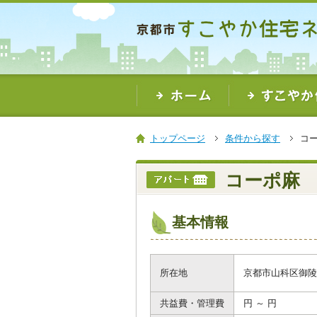
本
文
ま
で
ス
キ
ッ
プ
トップページ
条件から探す
コ
コーポ麻
基本情報
所在地
京都市山科区御陵
共益費・管理費
円 ～ 円