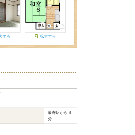
大する
拡大する
彦
最寄駅から 8
分