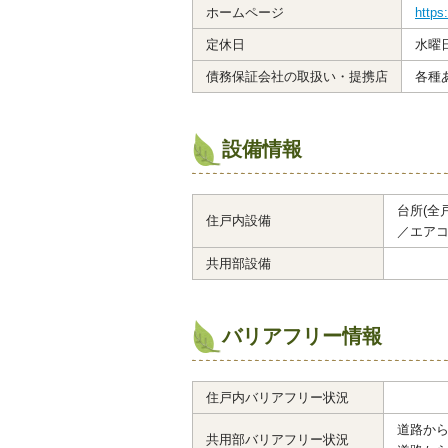
ホームページ
https
定休日
水曜
債務保証会社の取扱い・提携店
各種
設備情報
台所(全
住戸内設備
／エアコ
共用部設備
バリアフリー情報
住戸内バリアフリー状況
道路から
共用部バリアフリー状況