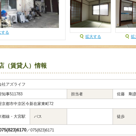
大する
拡大する
拡
店（賃貸人）情報
会社アズライフ
知事511783
担当者
佐藤 剛
府京都市中京区今新在家東町72
京都線・大宮駅
バス
徒歩
075(823)6170
／075(823)6171