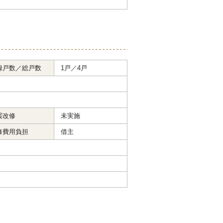
録戸数／総戸数
1戸／4戸
震改修
未実施
修費用負担
借主