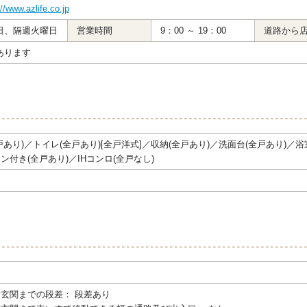
://www.azlife.co.jp
日、隔週火曜日
営業時間
9：00 ～ 19：00
道路から
あります
戸あり)／トイレ(全戸あり)[全戸洋式]／収納(全戸あり)／洗面台(全戸あり)／
ン付き(全戸あり)／IHコンロ(全戸なし)
玄関までの段差： 段差あり