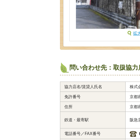
拡
問い合わせ先：取扱協力
協力店名/賃貸人氏名
株式
免許番号
京都府
住所
京都
鉄道・最寄駅
阪急
電話番号／FAX番号