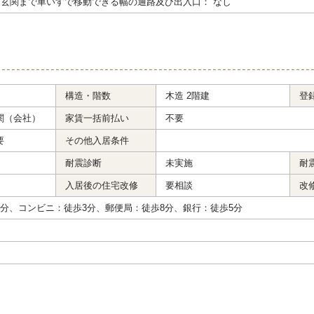
玄関まで車いすで移動できる幅の通路及び出入口： なし
構造・階数
木造 2階建
登
関（会社）
家賃一括前払い
不要
要
その他入居条件
耐震診断
未実施
耐
入居後の住宅改修
要相談
改
7分、コンビニ：徒歩3分、郵便局：徒歩8分、銀行：徒歩5分