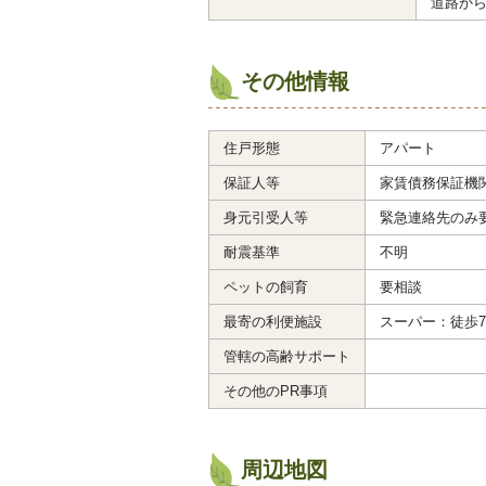
道路から
その他情報
住戸形態
アパート
保証人等
家賃債務保証機
身元引受人等
緊急連絡先のみ
耐震基準
不明
ペットの飼育
要相談
最寄の利便施設
スーパー：徒歩
管轄の高齢サポート
その他のPR事項
周辺地図