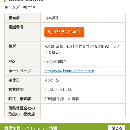
ルームズ ㈱Ｙ‘ｓ
担当者
山本英生
電話番号
075(582)6060
住所
京都府京都市山科区竹鼻竹ノ街道町92 ラク
トＣ棟1Ｆ
FAX
075(582)6071
ホームページ
http://www.kyoto-chintai.com/
定休日
年末年始
営業時間
8：30 ～ 21：00
鉄道・最寄駅
JR琵琶湖線・山科駅
債務保証会社の
取扱い・提携店
設備情報・バリアフリー情報
閉じる