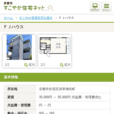
本
文
ま
ホーム
すこやか賃貸住宅を探す
ＦＪハウス
で
ス
ＦＪハウス
キ
ッ
プ
1/2
拡大
2/2
拡大
基本情報
所在地
京都市伏見区深草僧坊町
家賃
35,000円 ～ 35,000円 共益費・管理費含む
共益費・管理費
円 ～ 円
敷金・保証金
0円 ～ 0円