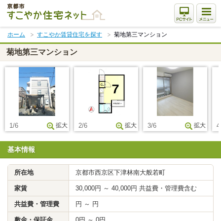
本
文
ま
ホーム
すこやか賃貸住宅を探す
菊地第三マンション
で
ス
菊地第三マンション
キ
ッ
プ
1/6
拡大
2/6
拡大
3/6
拡大
4
基本情報
所在地
京都市西京区下津林南大般若町
家賃
30,000円 ～ 40,000円 共益費・管理費含む
共益費・管理費
円 ～ 円
敷金・保証金
0円 ～ 0円