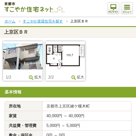
本
文
ま
ホーム
すこやか賃貸住宅を探す
上京区ＢＲ
で
ス
上京区ＢＲ
キ
ッ
プ
1/2
拡大
2/2
拡大
基本情報
所在地
京都市上京区姥ケ榎木町
家賃
40,000円 ～ 40,000円
共益費・管理費
5,000円 ～ 5,000円
敷金・保証金
0円 ～ 0円