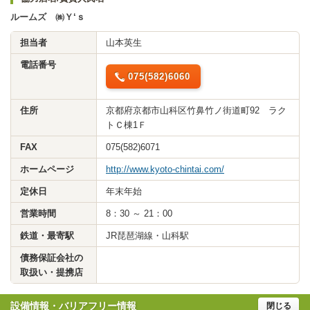
ルームズ ㈱Ｙ‘ｓ
担当者
山本英生
電話番号
075(582)6060
住所
京都府京都市山科区竹鼻竹ノ街道町92 ラク
トＣ棟1Ｆ
FAX
075(582)6071
ホームページ
http://www.kyoto-chintai.com/
定休日
年末年始
営業時間
8：30 ～ 21：00
鉄道・最寄駅
JR琵琶湖線・山科駅
債務保証会社の
取扱い・提携店
設備情報・バリアフリー情報
閉じる