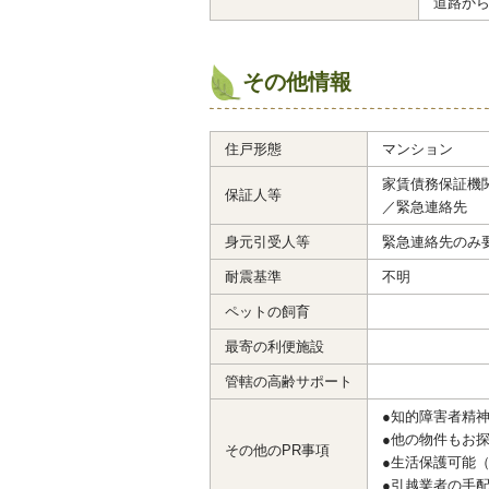
道路か
その他情報
住戸形態
マンション
家賃債務保証機
保証人等
／緊急連絡先
身元引受人等
緊急連絡先のみ
耐震基準
不明
ペットの飼育
最寄の利便施設
管轄の高齢サポート
●知的障害者精
●他の物件もお
その他のPR事項
●生活保護可能
●引越業者の手