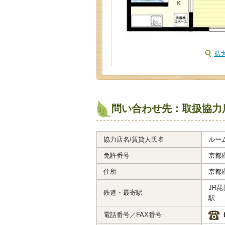
拡
問い合わせ先：取扱協力
協力店名/賃貸人氏名
ルー
免許番号
京都府
住所
京都
JR
鉄道・最寄駅
駅
電話番号／FAX番号