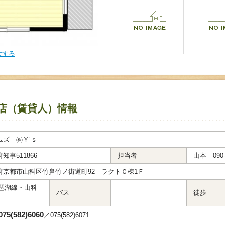
大する
店（賃貸人）情報
ムズ ㈱Ｙ‘ｓ
知事511866
担当者
山本 090-3
府京都市山科区竹鼻竹ノ街道町92 ラクトＣ棟1Ｆ
琵琶湖線・山科
バス
徒歩
075(582)6060
／075(582)6071