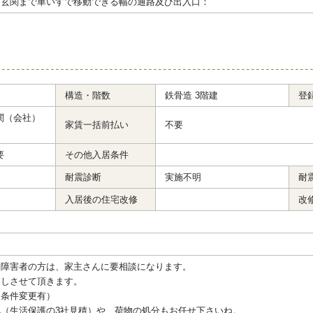
ら玄関まで車いすで移動できる幅の通路及び出入口：
構造・階数
鉄骨造 3階建
登
関（会社）
家賃一括前払い
不要
要
その他入居条件
耐震診断
実施不明
耐
入居後の住宅改修
改
神障害者の方は、家主さんに要相談になります。
探しさせて頂きます。
（条件変更有）
配（生活保護の3社見積）や、荷物の処分もお任せ下さいね。