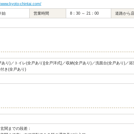
//www.kyoto-chintai.com/
年始
営業時間
8：30 ～ 21：00
道路から
戸あり)／トイレ(全戸あり)[全戸洋式]／収納(全戸あり)／洗面台(全戸あり)／
付き(全戸あり)
ら玄関までの段差：