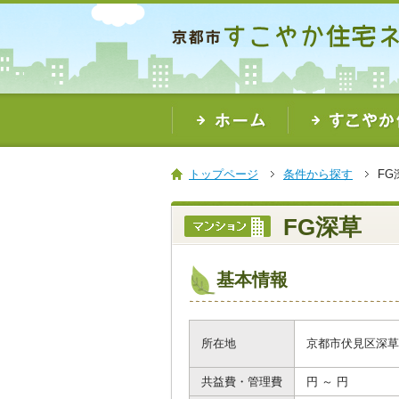
本
文
ま
で
ス
キ
ッ
プ
トップページ
条件から探す
FG
FG深草
基本情報
所在地
京都市伏見区深草
共益費・管理費
円 ～ 円