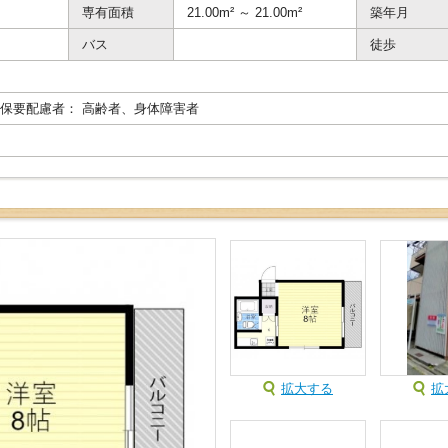
専有面積
21.00m² ～ 21.00m²
築年月
バス
徒歩
保要配慮者： 高齢者、身体障害者
拡大する
拡