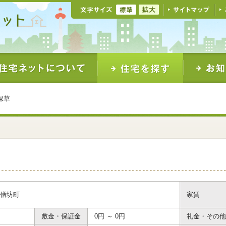
深草
僧坊町
家賃
敷金・保証金
0円 ～ 0円
礼金・その他