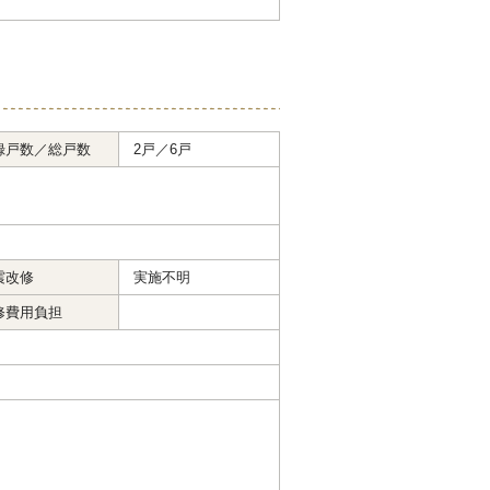
録戸数／総戸数
2戸／6戸
震改修
実施不明
修費用負担