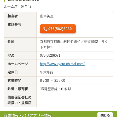
ルームズ ㈱Ｙ‘ｓ
担当者
山本英生
電話番号
075(582)6060
住所
京都府京都市山科区竹鼻竹ノ街道町92 ラク
トＣ棟1Ｆ
FAX
075(582)6071
ホームページ
http://www.kyoto-chintai.com/
定休日
年末年始
営業時間
8：30 ～ 21：00
鉄道・最寄駅
JR琵琶湖線・山科駅
債務保証会社の
取扱い・提携店
設備情報・バリアフリー情報
閉じる