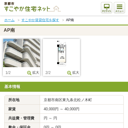
本
文
ま
ホーム
すこやか賃貸住宅を探す
AP南
で
ス
AP南
キ
ッ
プ
1/2
拡大
2/2
拡大
基本情報
所在地
京都市南区東九条北松ノ木町
家賃
40,000円 ～ 40,000円
共益費・管理費
円 ～ 円
敷金・保証金
0円 ～ 0円