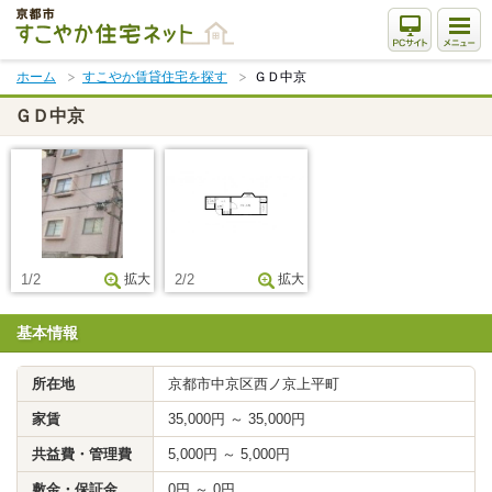
本
文
ま
ホーム
すこやか賃貸住宅を探す
ＧＤ中京
で
ス
ＧＤ中京
キ
ッ
プ
1/2
拡大
2/2
拡大
基本情報
所在地
京都市中京区西ノ京上平町
家賃
35,000円 ～ 35,000円
共益費・管理費
5,000円 ～ 5,000円
敷金・保証金
0円 ～ 0円