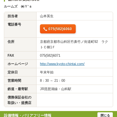
ルームズ ㈱Ｙ‘ｓ
担当者
山本英生
電話番号
075(582)6060
住所
京都府京都市山科区竹鼻竹ノ街道町92 ラク
トＣ棟1Ｆ
FAX
075(582)6071
ホームページ
http://www.kyoto-chintai.com/
定休日
年末年始
営業時間
8：30 ～ 21：00
鉄道・最寄駅
JR琵琶湖線・山科駅
債務保証会社の
取扱い・提携店
設備情報・バリアフリー情報
閉じる