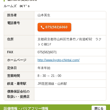
ルームズ ㈱Ｙ‘ｓ
担当者
山本英生
電話番号
075(582)6060
住所
京都府京都市山科区竹鼻竹ノ街道町92 ラク
トＣ棟1Ｆ
FAX
075(582)6071
ホームページ
http://www.kyoto-chintai.com/
定休日
年末年始
営業時間
8：30 ～ 21：00
鉄道・最寄駅
JR琵琶湖線・山科駅
債務保証会社の
取扱い・提携店
設備情報・バリアフリー情報
閉じる