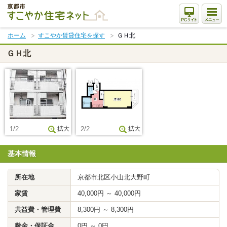
本
文
ま
ホーム
すこやか賃貸住宅を探す
ＧＨ北
で
ス
ＧＨ北
キ
ッ
プ
1/2
拡大
2/2
拡大
基本情報
所在地
京都市北区小山北大野町
家賃
40,000円 ～ 40,000円
共益費・管理費
8,300円 ～ 8,300円
敷金・保証金
0円 ～ 0円