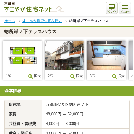
本
文
ま
ホーム
すこやか賃貸住宅を探す
納所岸ノ下テラスハウス
で
ス
納所岸ノ下テラスハウス
キ
ッ
プ
1/6
拡大
2/6
拡大
3/6
拡大
4
基本情報
所在地
京都市伏見区納所岸ノ下
家賃
48,000円 ～ 52,000円
共益費・管理費
4,000円 ～ 6,000円
敷金・保証金
48,000円 ～ 52,000円