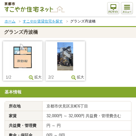
本
文
ま
ホーム
すこやか賃貸住宅を探す
グランズ丹波橋
で
ス
グランズ丹波橋
キ
ッ
プ
1/2
拡大
2/2
拡大
基本情報
所在地
京都市伏見区京町6丁目
家賃
32,000円 ～ 32,000円 共益費・管理費含む
共益費・管理費
円 ～ 円
敷金・保証金
0円 ～ 0円