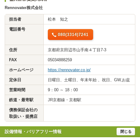
Rennovater株式会社
担当者
松本 知之
電話番号
080(3314)7241
住所
京都府京田辺市山手南４丁目7-3
FAX
05034888259
ホームページ
https://rennovater.co.jp/
定休日
日曜日、土曜日、年末年始 、祝日、GW,お盆
営業時間
9：00 ～ 18：00
鉄道・最寄駅
JR京都線・京都駅
債務保証会社の
取扱い・提携店
設備情報・バリアフリー情報
閉じる