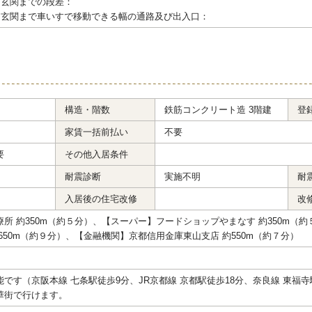
ら玄関までの段差：
ら玄関まで車いすで移動できる幅の通路及び出入口：
構造・階数
鉄筋コンクリート造 3階建
登
家賃一括前払い
不要
要
その他入居条件
耐震診断
実施不明
耐
入居後の住宅改修
改
所 約350m（約５分）、【スーパー】フードショップやまなす 約350m（
650m（約９分）、【金融機関】京都信用金庫東山支店 約550m（約７分）
です（京阪本線 七条駅徒歩9分、JR京都線 京都駅徒歩18分、奈良線 東福寺
華街で行けます。