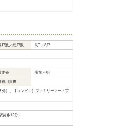
録戸数／総戸数
6戸／8戸
震改修
実施不明
修費用負担
約５分）、【コンビニ】ファミリーマート京
駅徒歩12分）