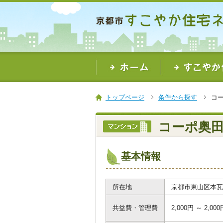
本
文
ま
で
ス
キ
ッ
プ
トップページ
条件から探す
コ
コーポ奥
基本情報
所在地
京都市東山区本瓦
共益費・管理費
2,000円 ～ 2,000