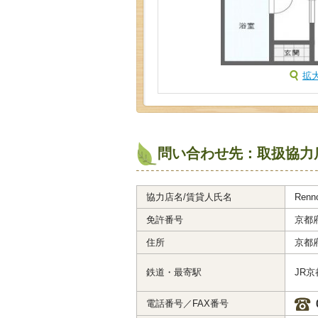
拡
問い合わせ先：取扱協力
協力店名/賃貸人氏名
Ren
免許番号
京都府
住所
京都
鉄道・最寄駅
JR
電話番号／FAX番号