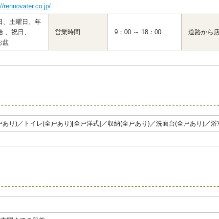
//rennovater.co.jp/
日、土曜日、年
始 、祝日、
営業時間
9：00 ～ 18：00
道路から
お盆
戸あり)／トイレ(全戸あり)[全戸洋式]／収納(全戸あり)／洗面台(全戸あり)／浴