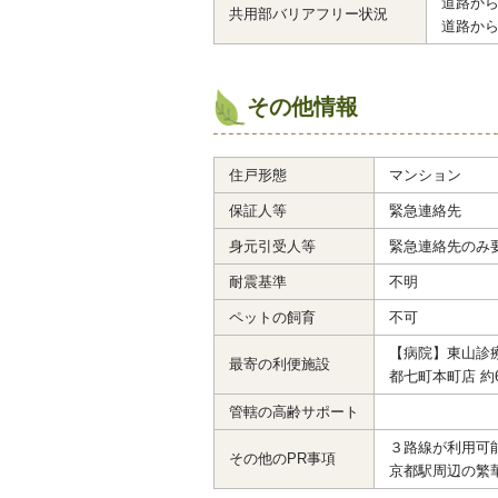
道路か
共用部バリアフリー状況
道路か
その他情報
住戸形態
マンション
保証人等
緊急連絡先
身元引受人等
緊急連絡先のみ
耐震基準
不明
ペットの飼育
不可
【病院】東山診療
最寄の利便施設
都七町本町店 約
管轄の高齢サポート
３路線が利用可能
その他のPR事項
京都駅周辺の繁