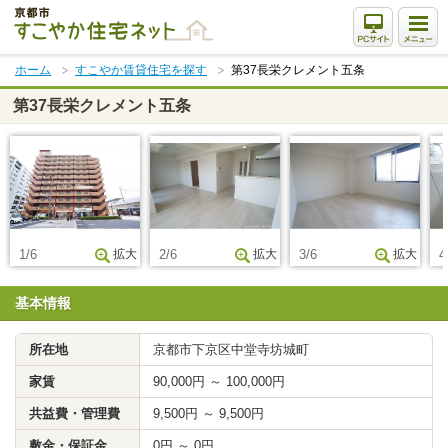
本
文
ま
ホーム
すこやか賃貸住宅を探す
第37長栄クレメント五条
で
ス
第37長栄クレメント五条
キ
ッ
プ
1/6
拡大
2/6
拡大
3/6
拡大
4
基本情報
所在地
京都市下京区中堂寺坊城町
家賃
90,000円 ～ 100,000円
共益費・管理費
9,500円 ～ 9,500円
敷金・保証金
0円 ～ 0円