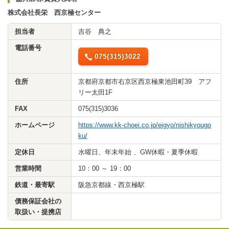
株式会社長栄 西京極センター
担当者
吉谷 典之
電話番号
075(315)3022
住所
京都府京都市右京区西京極東池田町39 アフ
リー太田1F
FAX
075(315)3036
ホームページ
https://www.kk-choei.co.jp/eigyo/nishikyougo
ku/
定休日
水曜日、年末年始 、GW休暇・夏季休暇
営業時間
10：00 ～ 19：00
鉄道・最寄駅
阪急京都線・西京極駅
債務保証会社の
取扱い・提携店