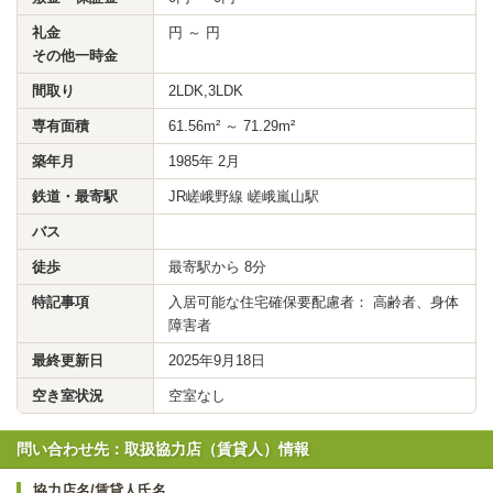
礼金
円 ～ 円
その他一時金
間取り
2LDK,3LDK
専有面積
61.56m² ～ 71.29m²
築年月
1985年 2月
鉄道・最寄駅
JR嵯峨野線 嵯峨嵐山駅
バス
徒歩
最寄駅から 8分
特記事項
入居可能な住宅確保要配慮者： 高齢者、身体
障害者
最終更新日
2025年9月18日
空き室状況
空室なし
問い合わせ先：取扱協力店（賃貸人）情報
協力店名/賃貸人氏名