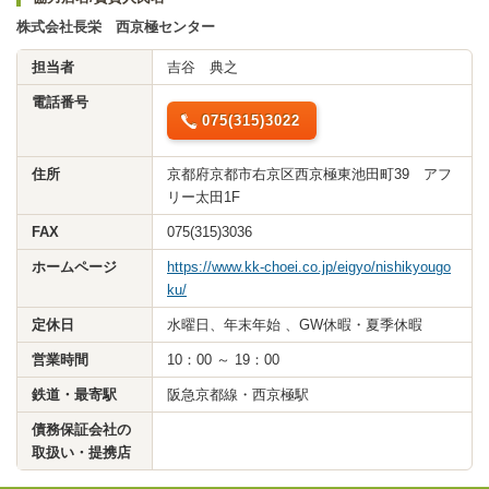
株式会社長栄 西京極センター
担当者
吉谷 典之
電話番号
075(315)3022
住所
京都府京都市右京区西京極東池田町39 アフ
リー太田1F
FAX
075(315)3036
ホームページ
https://www.kk-choei.co.jp/eigyo/nishikyougo
ku/
定休日
水曜日、年末年始 、GW休暇・夏季休暇
営業時間
10：00 ～ 19：00
鉄道・最寄駅
阪急京都線・西京極駅
債務保証会社の
取扱い・提携店