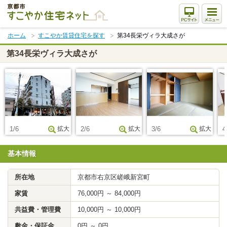
本
文
ま
ホーム
すこやか賃貸住宅を探す
第34長栄ヴィラ大成さが
で
ス
第34長栄ヴィラ大成さが
キ
ッ
プ
1/6
拡大
2/6
拡大
3/6
拡大
4
基本情報
所在地
京都市右京区嵯峨新宮町
家賃
76,000円 ～ 84,000円
共益費・管理費
10,000円 ～ 10,000円
敷金・保証金
0円 ～ 0円