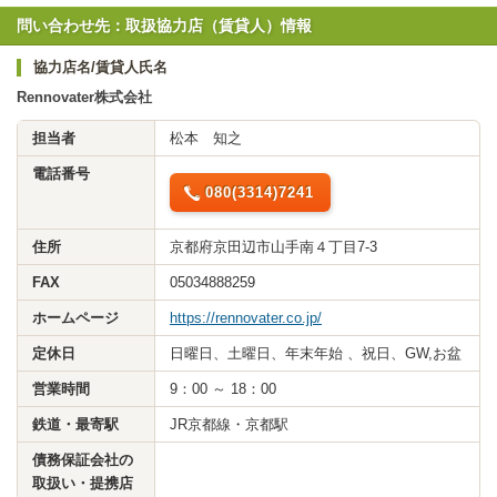
問い合わせ先：取扱協力店（賃貸人）情報
協力店名/賃貸人氏名
Rennovater株式会社
担当者
松本 知之
電話番号
080(3314)7241
住所
京都府京田辺市山手南４丁目7-3
FAX
05034888259
ホームページ
https://rennovater.co.jp/
定休日
日曜日、土曜日、年末年始 、祝日、GW,お盆
営業時間
9：00 ～ 18：00
鉄道・最寄駅
JR京都線・京都駅
債務保証会社の
取扱い・提携店