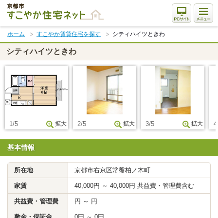
本
文
ま
ホーム
すこやか賃貸住宅を探す
シティハイツときわ
で
ス
シティハイツときわ
キ
ッ
プ
1/5
拡大
2/5
拡大
3/5
拡大
4
基本情報
所在地
京都市右京区常盤柏ノ木町
家賃
40,000円 ～ 40,000円 共益費・管理費含む
共益費・管理費
円 ～ 円
敷金・保証金
0円 ～ 0円