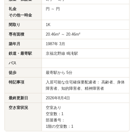
礼金
円 ～ 円
その他一時金
間取り
1K
専有面積
20.46m² ～ 20.46m²
築年月
1987年 3月
鉄道・最寄駅
京福北野線 鳴滝駅
バス
徒歩
最寄駅から 5分
特記事項
入居可能な住宅確保要配慮者： 高齢者、身体
障害者、知的障害者、精神障害者
最終更新日
2026年8月4日
空き室状況
空室あり
空室数：1
部屋番号：
1階の空室数：1