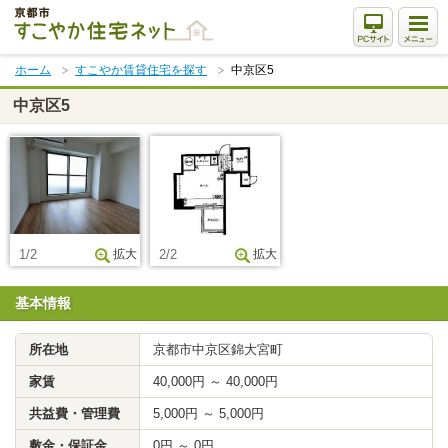
本
文
ま
ホーム
すこやか賃貸住宅を探す
中京区5
で
ス
中京区5
キ
ッ
プ
1/2
拡大
2/2
拡大
基本情報
所在地
京都市中京区錦大宮町
家賃
40,000円 ～ 40,000円
共益費・管理費
5,000円 ～ 5,000円
敷金・保証金
0円 ～ 0円