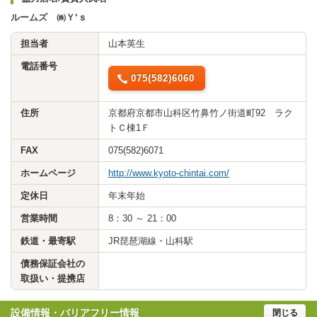
ルームズ ㈱Ｙ‘ｓ
担当者
山本英生
電話番号
075(582)6060
住所
京都府京都市山科区竹鼻竹ノ街道町92 ラク
トＣ棟1Ｆ
FAX
075(582)6071
ホームページ
http://www.kyoto-chintai.com/
定休日
年末年始
営業時間
8：30 ～ 21：00
鉄道・最寄駅
JR琵琶湖線・山科駅
債務保証会社の
取扱い・提携店
設備情報・バリアフリー情報
閉じる