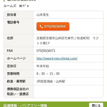
ルームズ ㈱Ｙ‘ｓ
担当者
山本英生
電話番号
075(582)6060
住所
京都府京都市山科区竹鼻竹ノ街道町92 ラク
トＣ棟1Ｆ
FAX
075(582)6071
ホームページ
http://www.kyoto-chintai.com/
定休日
年末年始
営業時間
8：30 ～ 21：00
鉄道・最寄駅
JR琵琶湖線・山科駅
債務保証会社の
取扱い・提携店
設備情報・バリアフリー情報
閉じる