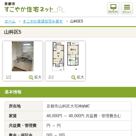
本
文
ま
ホーム
すこやか賃貸住宅を探す
山科区5
で
ス
山科区5
キ
ッ
プ
1/2
拡大
2/2
拡大
基本情報
所在地
京都市山科区大宅神納町
家賃
48,000円 ～ 48,000円 共益費・管理費含む
共益費・管理費
円 ～ 円
敷金・保証金
0円 ～ 0円