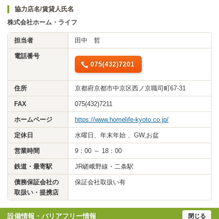
協力店名/賃貸人氏名
株式会社ホーム・ライフ
担当者
田中 哲
電話番号
075(432)7201
住所
京都府京都市中京区西ノ京職司町67-31
FAX
075(432)7211
ホームページ
https://www.homelife-kyoto.co.jp/
定休日
水曜日、年末年始 、GW,お盆
営業時間
9：00 ～ 18：00
鉄道・最寄駅
JR嵯峨野線・二条駅
債務保証会社の
保証会社取扱い有
取扱い・提携店
設備情報・バリアフリー情報
閉じる