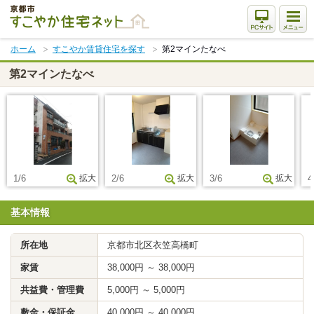
本
文
ま
ホーム
すこやか賃貸住宅を探す
第2マインたなべ
で
ス
第2マインたなべ
キ
ッ
プ
1/6
拡大
2/6
拡大
3/6
拡大
4
基本情報
所在地
京都市北区衣笠高橋町
家賃
38,000円 ～ 38,000円
共益費・管理費
5,000円 ～ 5,000円
敷金・保証金
40,000円 ～ 40,000円