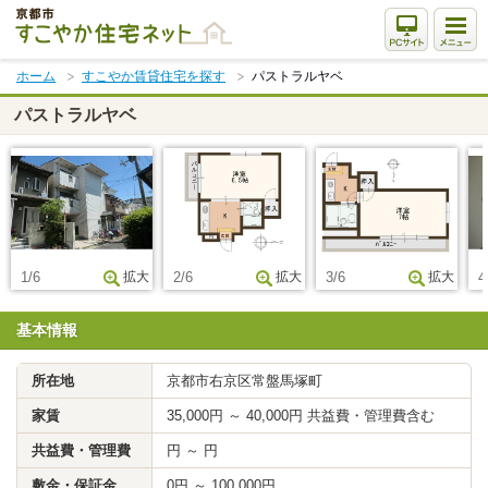
本
文
ま
ホーム
すこやか賃貸住宅を探す
パストラルヤベ
で
ス
パストラルヤベ
キ
ッ
プ
1/6
拡大
2/6
拡大
3/6
拡大
4
基本情報
所在地
京都市右京区常盤馬塚町
家賃
35,000円 ～ 40,000円 共益費・管理費含む
共益費・管理費
円 ～ 円
敷金・保証金
0円 ～ 100,000円