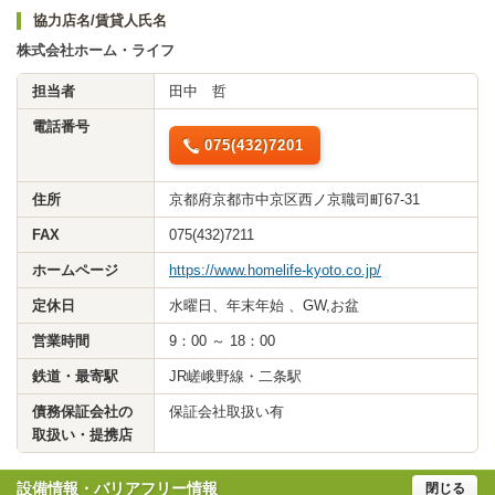
協力店名/賃貸人氏名
株式会社ホーム・ライフ
担当者
田中 哲
電話番号
075(432)7201
住所
京都府京都市中京区西ノ京職司町67-31
FAX
075(432)7211
ホームページ
https://www.homelife-kyoto.co.jp/
定休日
水曜日、年末年始 、GW,お盆
営業時間
9：00 ～ 18：00
鉄道・最寄駅
JR嵯峨野線・二条駅
債務保証会社の
保証会社取扱い有
取扱い・提携店
設備情報・バリアフリー情報
閉じる