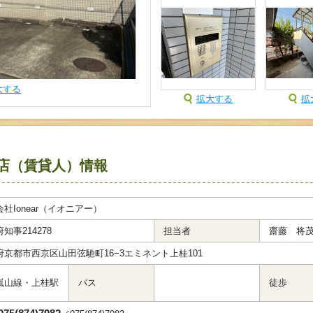
大する
拡大する
拡
店（賃貸人）情報
社Ionear（イオニアー）
知事214278
担当者
齋藤 将
府京都市西京区山田弦馳町16−3エミネント上桂101
嵐山線・上桂駅
バス
徒歩