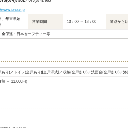
075(874)7982
／075(874)7983
://www.ionear.jp
日、年末年始
営業時間
10：00 ～ 18：00
道路から
日
。全保連・日本セーフティー等
戸あり)／トイレ(全戸あり)[全戸洋式]／収納(全戸あり)／洗面台(全戸あり)／
額 ～ 11,000円)