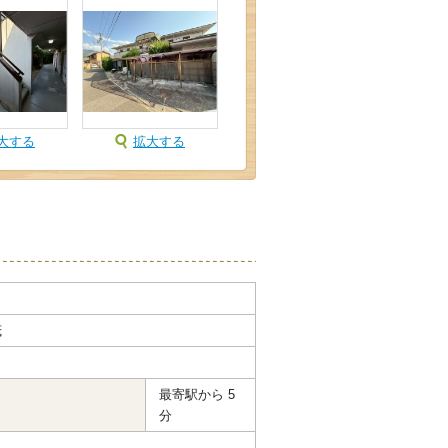
大する
拡大する
茂
最寄駅から 5
分