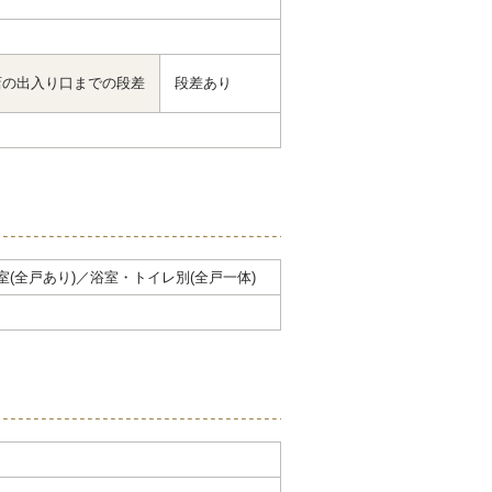
店の出入り口までの段差
段差あり
浴室(全戸あり)／浴室・トイレ別(全戸一体)