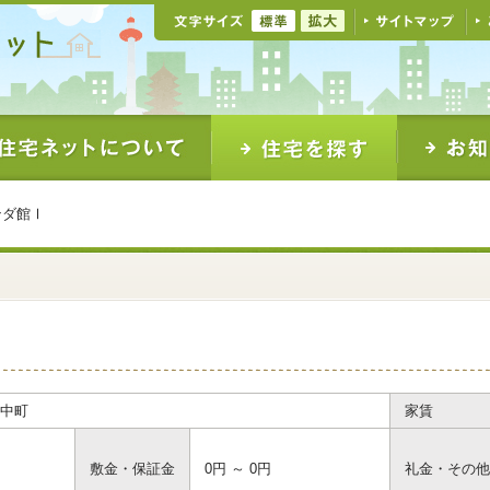
ンダ館Ⅰ
Ⅰ
中町
家賃
敷金・保証金
0円 ～ 0円
礼金・その他