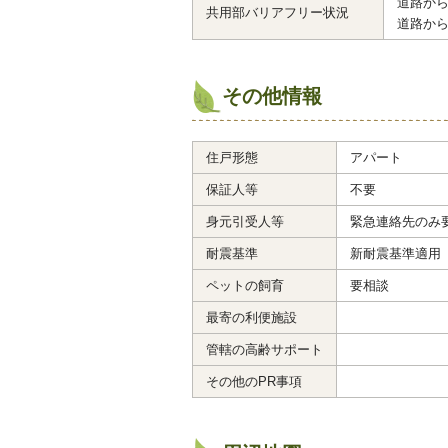
道路か
共用部バリアフリー状況
道路か
その他情報
住戸形態
アパート
保証人等
不要
身元引受人等
緊急連絡先のみ
耐震基準
新耐震基準適用
ペットの飼育
要相談
最寄の利便施設
管轄の高齢サポート
その他のPR事項