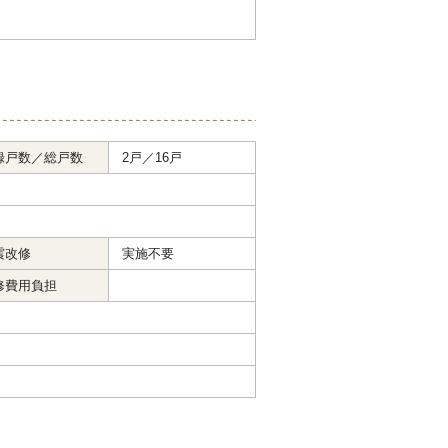
録戸数／総戸数
2戸／16戸
震改修
実施不要
修費用負担