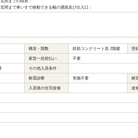
ら玄関までの段差：
ら玄関まで車いすで移動できる幅の通路及び出入口：
構造・階数
鉄筋コンクリート造 2階建
登
家賃一括前払い
不要
要
その他入居条件
耐震診断
実施不要
耐
入居後の住宅改修
改