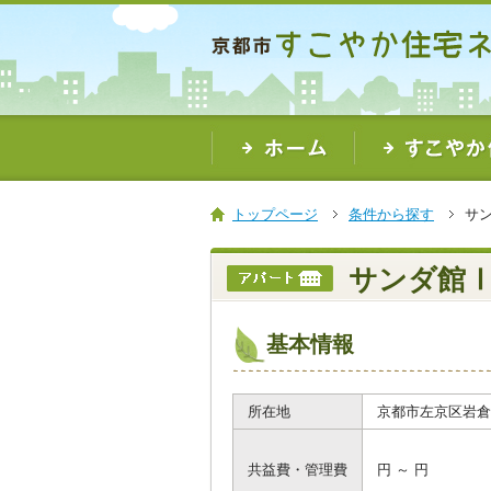
本
文
ま
で
ス
キ
ッ
プ
トップページ
条件から探す
サ
サンダ館
基本情報
所在地
京都市左京区岩倉
共益費・管理費
円 ～ 円