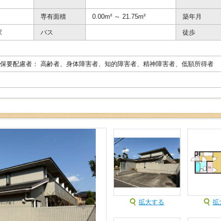
専有面積
0.00m² ～ 21.75m²
築年月
駅
バス
徒歩
保要配慮者： 高齢者、身体障害者、知的障害者、精神障害者、低額所得者
拡大する
拡