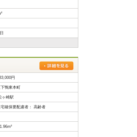
m²
2日
33,000円
区下鴨東本町
松ヶ崎駅
宅確保要配慮者： 高齢者
1.96m²