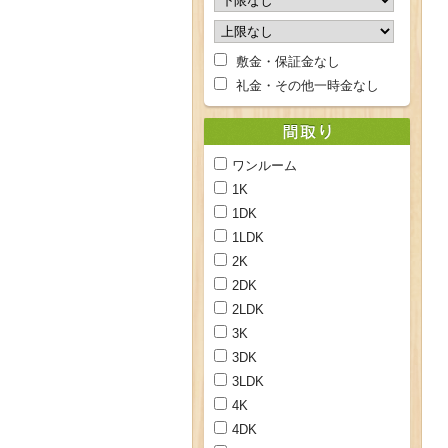
敷金・保証金なし
礼金・その他一時金なし
ワンルーム
1K
1DK
1LDK
2K
2DK
2LDK
3K
3DK
3LDK
4K
4DK