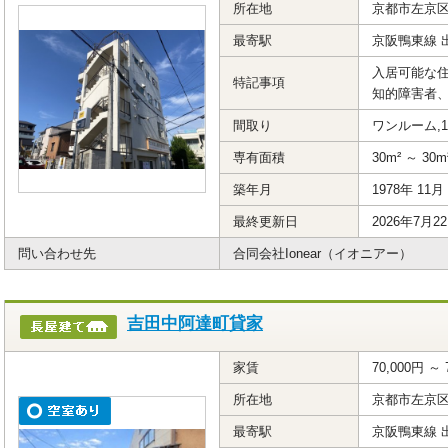
所在地
京都市左京
最寄駅
京阪鴨東線 
入居可能な住
特記事項
知的障害者
間取り
ワンルーム,1K
専有面積
30m² ～ 30m
築年月
1978年 11月
最終更新日
2026年7月2
問い合わせ先
合同会社Ionear（イオニアー）
吉田中阿達町貸家
家賃
70,000円 ～ 
所在地
京都市左京
最寄駅
京阪鴨東線 