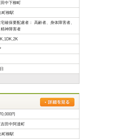
区田中下柳町
出町柳駅
宅確保要配慮者： 高齢者、身体障害者、
、精神障害者
,1DK,2K
²
2日
70,000円
区吉田中阿達町
出町柳駅