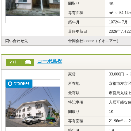
間取り
4K
専有面積
m² ～ 54.14
築年月
1972年 7月
最終更新日
2026年7月2
問い合わせ先
合同会社Ionear（イオニアー）
コーポ島祝
家賃
33,000円 ～ 
所在地
京都市左京
最寄駅
市営烏丸線 
特記事項
入居可能な住
間取り
1K
専有面積
21.96m² ～ 2
築年月
1月