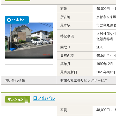
家賃
40,000円 ～ 
所在地
京都市左京
最寄駅
市営烏丸線 
入居可能な住
特記事項
低額所得者
間取り
2DK
専有面積
40.58m² ～ 4
築年月
1990年 2月
最終更新日
2026年8月1
問い合わせ先
有限会社京都リビングサービス
日ノ出ビル
家賃
48,000円 ～ 