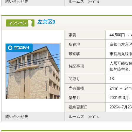
問い合わせ先
ルームズ ㈱Ｙ‘ｓ
左京区9
家賃
44,500円 ～ 
所在地
京都市左京
最寄駅
市営烏丸線 
入居可能な住
特記事項
知的障害者
間取り
1K
専有面積
24m² ～ 24m
築年月
2001年 3月
最終更新日
2026年7月2
問い合わせ先
ルームズ ㈱Ｙ‘ｓ