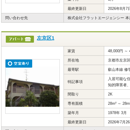
最終更新日
2026年8月7
問い合わせ先
株式会社フラットエージェンシー 本
左京区1
家賃
48,000円 ～ 
所在地
京都市左京
最寄駅
叡山本線 修
入居可能な住
特記事項
知的障害者
間取り
2K
専有面積
28m² ～ 28m
築年月
1978年 3月
最終更新日
2026年7月2