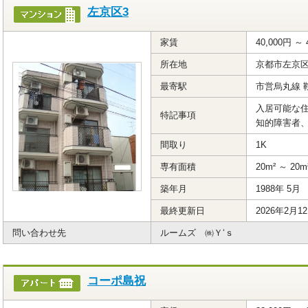
左京区3
家賃
40,000円 ～ 
所在地
京都市左京
最寄駅
市営烏丸線 
入居可能な住
特記事項
知的障害者
間取り
1K
専有面積
20m² ～ 20m
築年月
1988年 5月
最終更新日
2026年2月1
問い合わせ先
ルームズ ㈱Ｙ‘ｓ
コーポ島祝