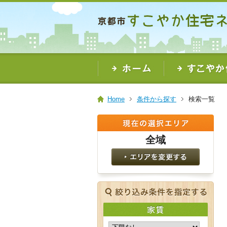
本
文
ま
で
ス
キ
ッ
プ
Home
条件から探す
検索一覧
全域