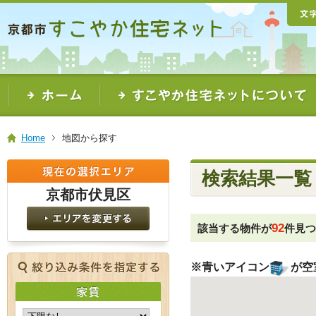
本
文
ま
で
ス
キ
ッ
プ
Home
地図から探す
検索結果一覧
京都市伏見区
92
該当する物件が
件見
※青いアイコン
が空