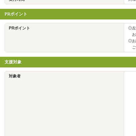
PRポイント
PRポイント
◎左
お
◎お
ご
支援対象
対象者