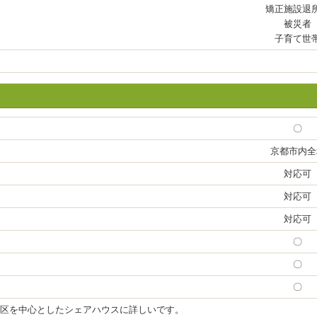
矯正施設退
被災者
子育て世
〇
京都市内全
対応可
対応可
対応可
〇
〇
〇
区を中心としたシェアハウスに詳しいです。