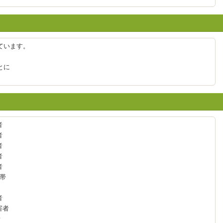
ています。
とに
者
者
者
者
者
帯
者
害者
者