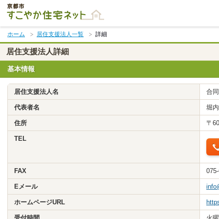
本
文
ま
ホーム
居住支援法人一覧
詳細
で
ス
居住支援法人詳細
キ
基本情報
ッ
プ
居住支援法人名
合同
代表者名
堀内
住所
〒6
TEL
FAX
075-
Eメール
info
ホームページURL
http
受付時間
火曜