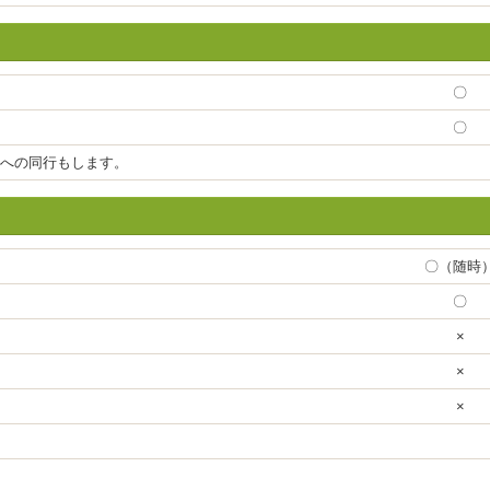
〇
〇
への同行もします。
〇（随時
〇
×
×
×