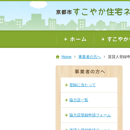
本
文
ま
で
ス
キ
ッ
プ
Home
事業者の方へ
賃貸人登録
登録に当たって
協力店一覧
協力店登録申請フォーム