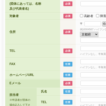
(団体にあっては、名称
及び代表者名)
対象者
高齢者
障
〒
例)0004567 ハイ
住所
TEL
ハイフンなし、半角英
FAX
ハイフンなし、半角英
ホームページURL
Eメール
氏名
担当者
※申請者が団体の
TEL
場合記入して下さ
ハイフンなし、半角英