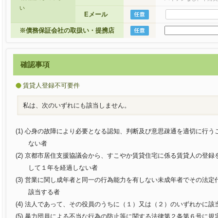
い
Eメール
※債務保証会社の取扱い・提携店
確認事項
賃貸人登録不可要件
私は、次のいずれにも該当しません。
(1) 心身の故障により必要となる認知、判断及び意思疎通を適切に行
ない者
(2) 京都市居住支援協議会から、すこやか賃貸住宅に係る賃貸人の登
して１年を経過しない者
(3) 営業に関し成年者と同一の行為能力を有しない未成年者でその法
該当する者
(4) 法人であって、その役員のうちに（１）又は（２）のいずれかに該
(5) 暴力団員による不当な行為の防止等に関する法律第２条第６号に規