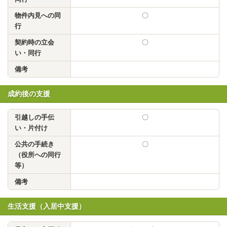
物件内見への同
〇
行
契約時の立会
〇
い・同行
備考
成約後の支援
引越しの手伝
〇
い・片付け
公共の手続き
〇
（役所への同行
等）
備考
生活支援（入居中支援）