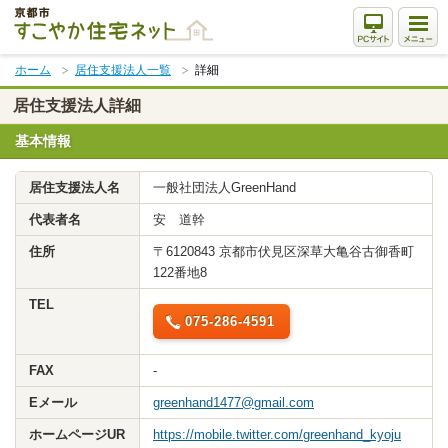
本
文
ま
ホーム
居住支援法人一覧
詳細
で
ス
居住支援法人詳細
キ
基本情報
ッ
プ
居住支援法人名
一般社団法人GreenHand
代表者名
安 道幹
住所
〒6120843 京都市伏見区深草大亀谷古御香町
122番地8
TEL
075-286-4591
FAX
-
Eメール
greenhand1477@gmail.com
ホームページUR
https://mobile.twitter.com/greenhand_kyoju