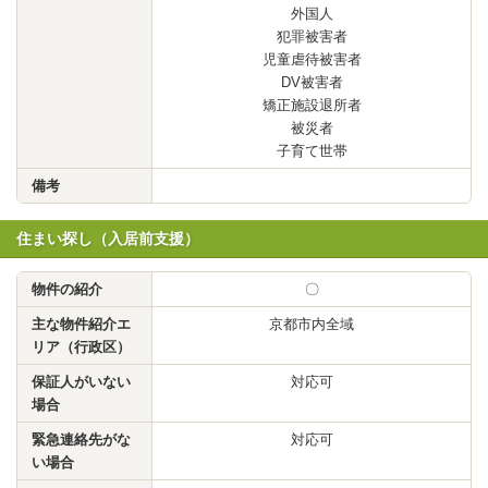
外国人
犯罪被害者
児童虐待被害者
DV被害者
矯正施設退所者
被災者
子育て世帯
備考
住まい探し（入居前支援）
物件の紹介
〇
主な物件紹介エ
京都市内全域
リア（行政区）
保証人がいない
対応可
場合
緊急連絡先がな
対応可
い場合