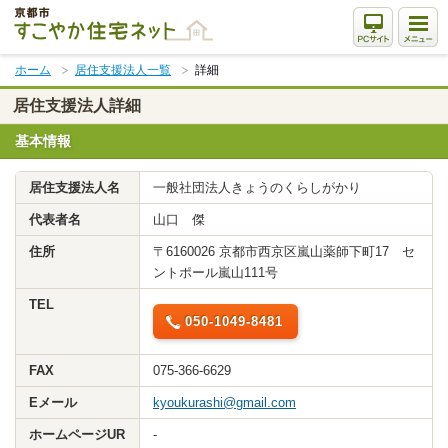
本
文
ま
ホーム
居住支援法人一覧
詳細
で
ス
居住支援法人詳細
キ
基本情報
ッ
プ
居住支援法人名
一般社団法人きょうのくらしがかり
代表者名
山口 傑
住所
〒6160026 京都市西京区嵐山薬師下町17 セ
ントポール嵐山111号
TEL
050-1049-8481
FAX
075-366-6629
Eメール
kyoukurashi@gmail.com
ホームページUR
-