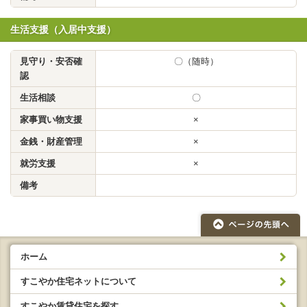
生活支援（入居中支援）
見守り・安否確
〇（随時）
認
生活相談
〇
家事買い物支援
×
金銭・財産管理
×
就労支援
×
備考
ホーム
すこやか住宅ネットについて
すこやか賃貸住宅を探す