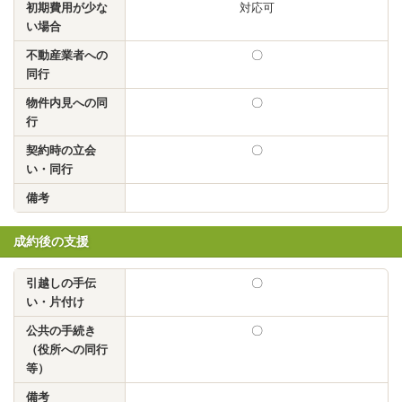
初期費用が少な
対応可
い場合
不動産業者への
〇
同行
物件内見への同
〇
行
契約時の立会
〇
い・同行
備考
成約後の支援
引越しの手伝
〇
い・片付け
公共の手続き
〇
（役所への同行
等）
備考