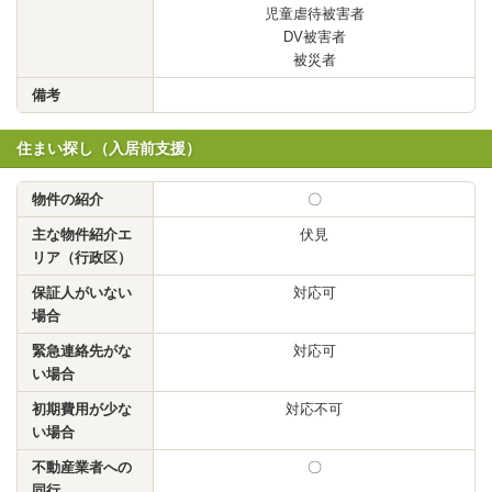
児童虐待被害者
DV被害者
被災者
備考
住まい探し（入居前支援）
物件の紹介
〇
主な物件紹介エ
伏見
リア（行政区）
保証人がいない
対応可
場合
緊急連絡先がな
対応可
い場合
初期費用が少な
対応不可
い場合
不動産業者への
〇
同行