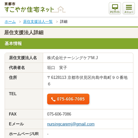
本
文
ま
ホーム
居住支援法人一覧
詳細
で
ス
居住支援法人詳細
キ
基本情報
ッ
プ
居住支援法人名
株式会社ナーシングケアM.J
代表者名
垣口 実子
住所
〒6128113 京都市伏見区向島中島町９０番地
６
TEL
075-606-7085
FAX
075-606-7086
Eメール
nursingcaremj@gmail.com
ホームページUR
-