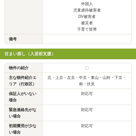
外国人
児童虐待被害者
DV被害者
被災者
子育て世帯
備考
住まい探し（入居前支援）
物件の紹介
〇
主な物件紹介エ
北・上京・左京・中京・東山・山科・下京・
リア（行政区）
南・伏見
保証人がいない
対応可
場合
緊急連絡先がな
対応可
い場合
初期費用が少な
対応可
い場合