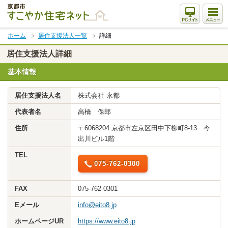
本
文
ま
ホーム
居住支援法人一覧
詳細
で
ス
居住支援法人詳細
キ
基本情報
ッ
プ
居住支援法人名
株式会社 永都
代表者名
高橋 保郎
住所
〒6068204 京都市左京区田中下柳町8-13 今
出川ビル1階
TEL
075-762-0300
FAX
075-762-0301
Eメール
info@eito8.jp
ホームページUR
https://www.eito8.jp