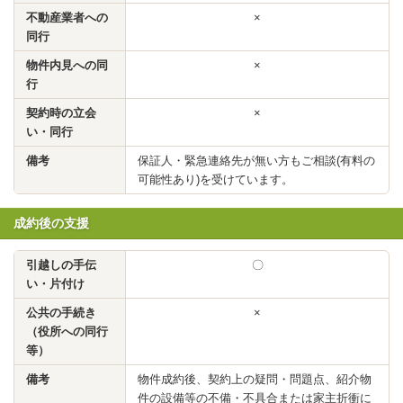
不動産業者への
×
同行
物件内見への同
×
行
契約時の立会
×
い・同行
備考
保証人・緊急連絡先が無い方もご相談(有料の
可能性あり)を受けています。
成約後の支援
引越しの手伝
〇
い・片付け
公共の手続き
×
（役所への同行
等）
備考
物件成約後、契約上の疑問・問題点、紹介物
件の設備等の不備・不具合または家主折衝に