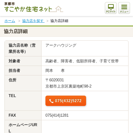
本
文
ま
ホーム
協力店を探す
協力店詳細
で
ス
協力店詳細
キ
ッ
協力店名称（営
アークハウジング
プ
業所名等）
対象者
高齢者、障害者、低額所得者、子育て世帯
担当者
岡本 孝
住所
〒6020031
京都市上京区裏築地町98-2
TEL
075(432)5272
FAX
075(414)1281
ホームページUR
L