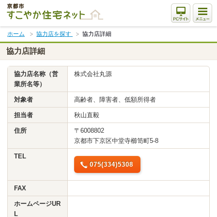
本
文
ま
ホーム
協力店を探す
協力店詳細
で
ス
協力店詳細
キ
ッ
協力店名称（営
株式会社丸源
プ
業所名等）
対象者
高齢者、障害者、低額所得者
担当者
秋山直毅
住所
〒6008802
京都市下京区中堂寺櫛笥町5-8
TEL
075(334)5308
FAX
ホームページUR
L