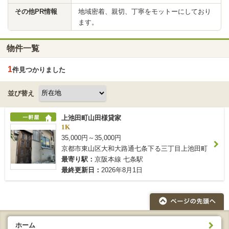
その他PR情報
地域密着、親切、丁寧をモットーにしており
ます。
物件一覧
1
件見つかりました
並び替え
上池田町山田様貸家
1K
35,000円～35,000円
京都市東山区大和大路通七条下る三丁目上池田町
最寄り駅：
京阪本線 七条駅
最終更新日：
2026年8月1日
ホーム