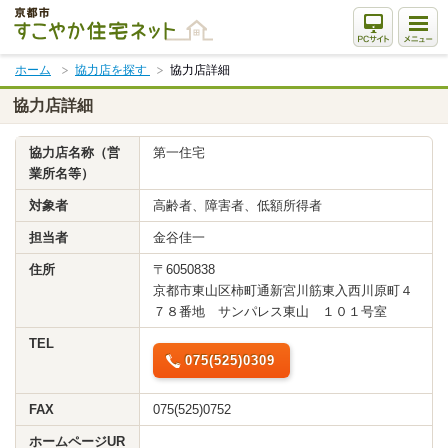
本
文
ま
ホーム
協力店を探す
協力店詳細
で
ス
協力店詳細
キ
ッ
協力店名称（営
第一住宅
プ
業所名等）
対象者
高齢者、障害者、低額所得者
担当者
金谷佳一
住所
〒6050838
京都市東山区柿町通新宮川筋東入西川原町４
７８番地 サンパレス東山 １０１号室
TEL
075(525)0309
FAX
075(525)0752
ホームページUR