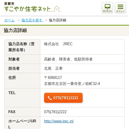
本
文
ま
ホーム
協力店を探す
協力店詳細
で
ス
協力店詳細
キ
ッ
協力店名称（営
株式会社 JREC
プ
業所名等）
対象者
高齢者、障害者、低額所得者
担当者
北尾 正希
住所
〒6068117
京都市左京区一乗寺里ノ前町32-4
TEL
075(781)1111
FAX
075(781)2222
ホームページUR
http://www.jrec.in/
L