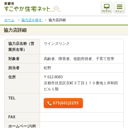
本
文
ま
ホーム
協力店を探す
協力店詳細
で
ス
協力店詳細
キ
ッ
協力店名称（営
ウインズリンク
プ
業所名等）
対象者
高齢者、障害者、低額所得者、子育て世帯
担当者
松野
住所
〒612-8083
京都市伏見区京町３丁目１７０番地１岸和田
ビル１階
TEL
075(601)2255
FAX
ホームページUR