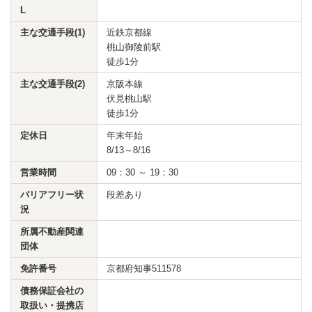
L
主な交通手段(1)
近鉄京都線
桃山御陵前駅
徒歩1分
主な交通手段(2)
京阪本線
伏見桃山駅
徒歩1分
定休日
年末年始
8/13～8/16
営業時間
09：30 ～ 19：30
バリアフリー状
段差あり
況
所属不動産関連
団体
免許番号
京都府知事511578
債務保証会社の
取扱い・提携店