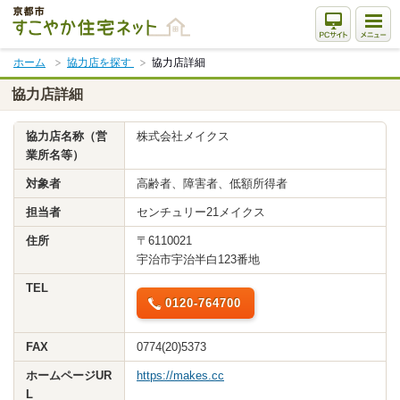
本
文
ま
ホーム
協力店を探す
協力店詳細
で
ス
協力店詳細
キ
ッ
協力店名称（営
株式会社メイクス
プ
業所名等）
対象者
高齢者、障害者、低額所得者
担当者
センチュリー21メイクス
住所
〒6110021
宇治市宇治半白123番地
TEL
0120-764700
FAX
0774(20)5373
ホームページUR
https://makes.cc
L