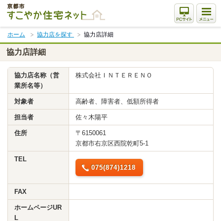
本
文
ま
ホーム
協力店を探す
協力店詳細
で
ス
協力店詳細
キ
ッ
協力店名称（営
株式会社ＩＮＴＥＲＥＮＯ
プ
業所名等）
対象者
高齢者、障害者、低額所得者
担当者
佐々木陽平
住所
〒6150061
京都市右京区西院乾町5-1
TEL
075(874)1218
FAX
ホームページUR
L