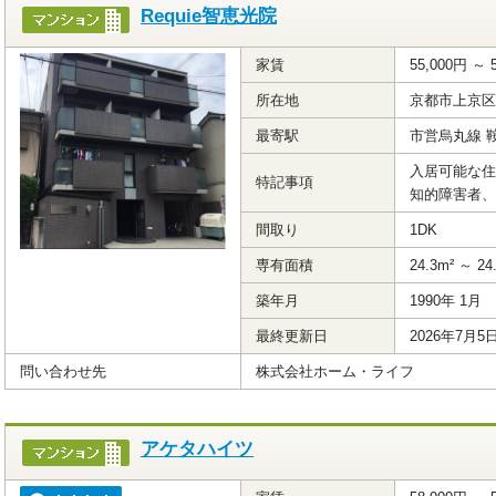
Requie智恵光院
家賃
55,000円 ～ 
所在地
京都市上京区
最寄駅
市営烏丸線 
入居可能な住
特記事項
知的障害者、
間取り
1DK
専有面積
24.3m² ～ 24
築年月
1990年 1月
最終更新日
2026年7月5
問い合わせ先
株式会社ホーム・ライフ
アケタハイツ