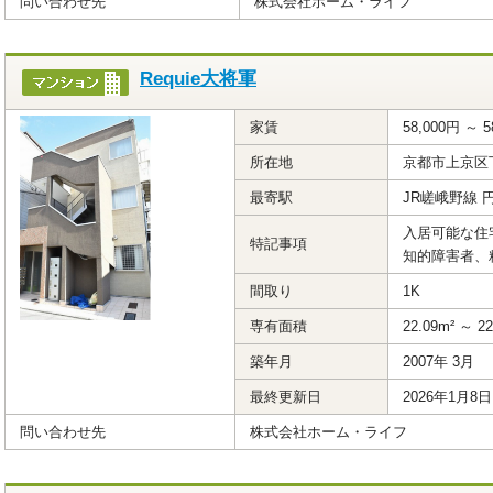
問い合わせ先
株式会社ホーム・ライフ
Requie大将軍
家賃
58,000円 ～ 5
所在地
京都市上京区
最寄駅
JR嵯峨野線 
入居可能な住
特記事項
知的障害者、
間取り
1K
専有面積
22.09m² ～ 22
築年月
2007年 3月
最終更新日
2026年1月8日
問い合わせ先
株式会社ホーム・ライフ