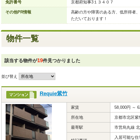
免許番号
京都府知事3１３４０７
その他PR情報
高齢の方や障害のある方、低所得者、
ただいております！
物件一覧
19
該当する物件が
件見つかりました
並び替え
Requie紫竹
家賃
58,000円 ～ 6
所在地
京都市北区紫
最寄駅
市営烏丸線 
入居可能な住