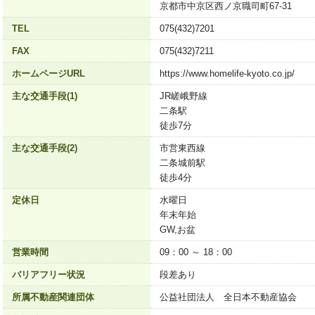
京都市中京区西ノ京職司町67-31
TEL
075(432)7201
FAX
075(432)7211
ホームページURL
https://www.homelife-kyoto.co.jp/
主な交通手段(1)
JR嵯峨野線
二条駅
徒歩7分
主な交通手段(2)
市営東西線
二条城前駅
徒歩4分
定休日
水曜日
年末年始
GW,お盆
営業時間
09：00 ～ 18：00
バリアフリー状況
段差あり
所属不動産関連団体
公益社団法人 全日本不動産協会