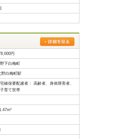
日
78,000円
野下白梅町
北野白梅町駅
宅確保要配慮者： 高齢者、身体障害者、
子育て世帯
1.47m²
日