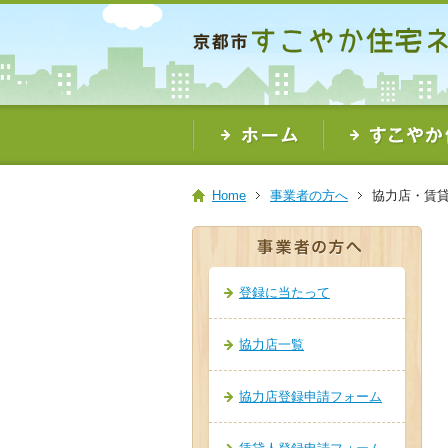
本
文
ま
で
ス
キ
ッ
プ
Home
事業者の方へ
協力店・賃
登録に当たって
協力店一覧
協力店登録申請フォーム