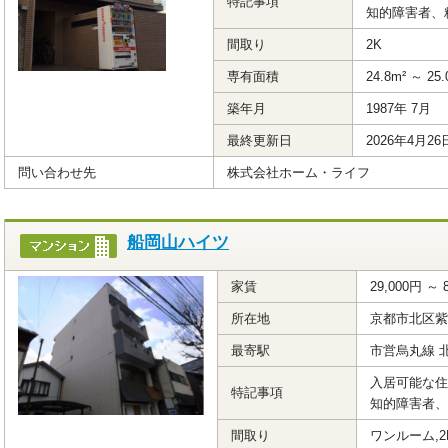
特記事項
知的障害者、
間取り
2K
専有面積
24.8m² ～ 25.
築年月
1987年 7月
最終更新日
2026年4月26
問い合わせ先
株式会社ホーム・ライフ
船岡山ハイツ
家賃
29,000円 ～ 
所在地
京都市北区紫
最寄駅
市営烏丸線 
入居可能な住
特記事項
知的障害者、
間取り
ワンルーム,2