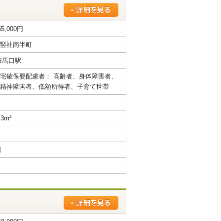
55,000円
竪社南半町
鞍馬口駅
宅確保要配慮者： 高齢者、身体障害者、
精神障害者、低額所得者、子育て世帯
.3m²
日