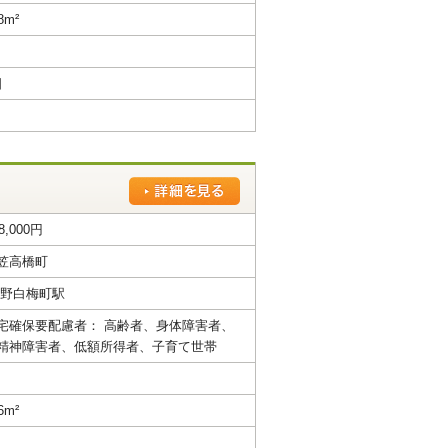
8m²
日
8,000円
笠高橋町
北野白梅町駅
宅確保要配慮者： 高齢者、身体障害者、
精神障害者、低額所得者、子育て世帯
6m²