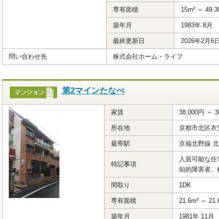
専有面積
15m² ～ 49.3
築年月
1983年 8月
最終更新日
2026年2月6
問い合わせ先
株式会社ホーム・ライフ
第2マインたなべ
家賃
38,000円 ～ 3
所在地
京都市北区衣
最寄駅
京福北野線 
入居可能な住
特記事項
知的障害者、
間取り
1DK
専有面積
21.6m² ～ 21.
築年月
1981年 11月